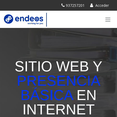
IR AL CONTENIDO
937257201
Acceder
SITIO WEB Y
PRESENCIA
BÁSICA
EN
INTERNET