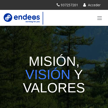
IR AL CONTENIDO
937257201
Acceder
MISIÓN,
VISIÓN
Y
VALORES