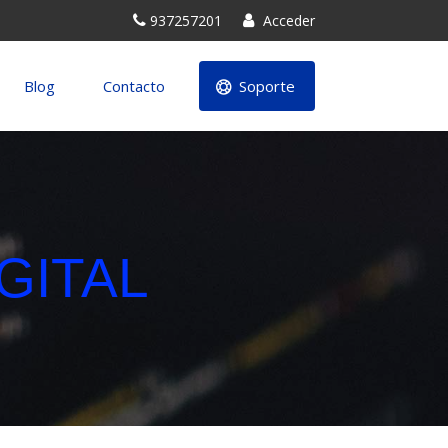
937257201
Acceder
Blog
Contacto
Soporte
GITAL