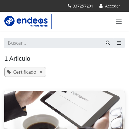
IR AL CONTENIDO
937257201
Acceder
1 Articulo
Certificado
×