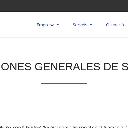
Empresa
Serveis
Ocupació
IONES GENERALES DE S
OS), con NIF B65479578 y domicilio social en c/ Alemania, 1