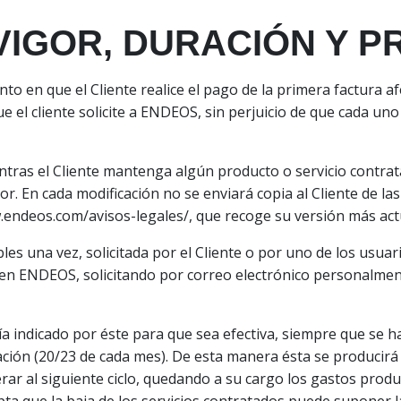
 VIGOR, DURACIÓN Y 
to en que el Cliente realice el pago de la primera factura af
ue el cliente solicite a ENDEOS, sin perjuicio de que cada uno
entras el Cliente mantenga algún producto o servicio contra
or. En cada modificación no se enviará copia al Cliente de l
endeos.com/avisos-legales/, que recoge su versión más act
les una vez, solicitada por el Cliente o por uno de los usuari
 en ENDEOS, solicitando por correo electrónico personalmen
l día indicado por éste para que sea efectiva, siempre que se 
ración (20/23 de cada mes). De esta manera ésta se produci
erar al siguiente ciclo, quedando a su cargo los gastos prod