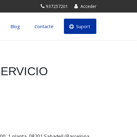
937257201
Acceder
Blog
Contacte
Suport
ERVICIO
00, 1 planta, 08201 Sabadell (Barcelona,