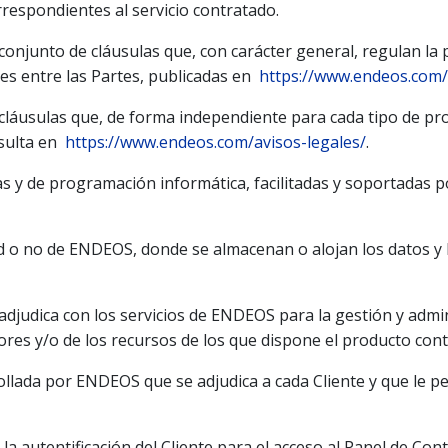
rrespondientes al servicio contratado.
 conjunto de cláusulas que, con carácter general, regulan la 
nes entre las Partes, publicadas en
https://www.endeos.com/
 cláusulas que, de forma independiente para cada tipo de pro
nsulta en
https://www.endeos.com/avisos-legales/
.
cas y de programación informática, facilitadas y soportadas 
d o no de ENDEOS, donde se almacenan o alojan los datos y l
adjudica con los servicios de ENDEOS para la gestión y admini
ores y/o de los recursos de los que dispone el producto con
llada por ENDEOS que se adjudica a cada Cliente y que le per
la autentificación del Cliente para el acceso al Panel de Con