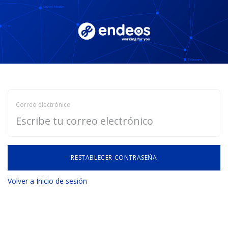
IR AL CONTENIDO
Correo electrónico
RESTABLECER CONTRASEÑA
Volver a Inicio de sesión